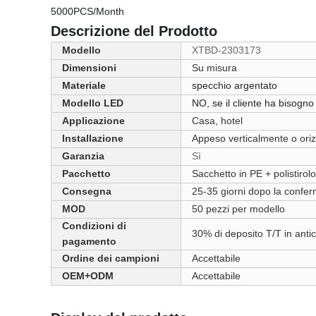
5000PCS/Month
Descrizione del Prodotto
Modello
XTBD-2303173
Dimensioni
Su misura
Materiale
specchio argentato
Modello LED
NO, se il cliente ha bisog
Applicazione
Casa, hotel
Installazione
Appeso verticalmente o oriz
Garanzia
Sì
Pacchetto
Sacchetto in PE + polistirolo
Consegna
25-35 giorni dopo la confer
MOD
50 pezzi per modello
Condizioni di
30% di deposito T/T in anti
pagamento
Ordine dei campioni
Accettabile
OEM+ODM
Accettabile