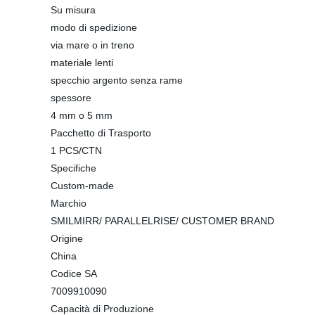
Su misura
modo di spedizione
via mare o in treno
materiale lenti
specchio argento senza rame
spessore
4 mm o 5 mm
Pacchetto di Trasporto
1 PCS/CTN
Specifiche
Custom-made
Marchio
SMILMIRR/ PARALLELRISE/ CUSTOMER BRAND
Origine
China
Codice SA
7009910090
Capacità di Produzione