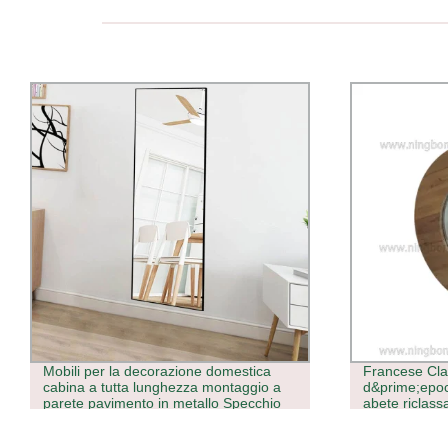
Francese Classico Provinciale Mobili
All&prime;ing
d&prime;epoca natura Antique legno di
interruttore 
abete riclassato Speculare
specchio di c