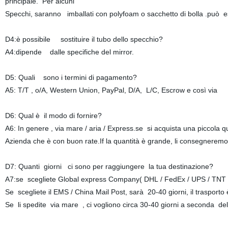
principale. Per alcuni
Specchi, saranno imballati con polyfoam o sacchetto di bolla .può es
D4:è possibile sostituire il tubo dello specchio?
A4:dipende dalle specifiche del mirror.
D5: Quali sono i termini di pagamento?
A5: T/T , o/A, Western Union, PayPal, D/A, L/C, Escrow e così via
D6: Qual è il modo di fornire?
A6: In genere , via mare / aria / Express.se si acquista una piccola 
Azienda che è con buon rate.If la quantità è grande, li consegneremo
D7: Quanti giorni ci sono per raggiungere la tua destinazione?
A7:se scegliete Global express Company( DHL / FedEx / UPS / TNT / A
Se scegliete il EMS / China Mail Post, sarà 20-40 giorni, il trasporto
Se li spedite via mare , ci vogliono circa 30-40 giorni a seconda del