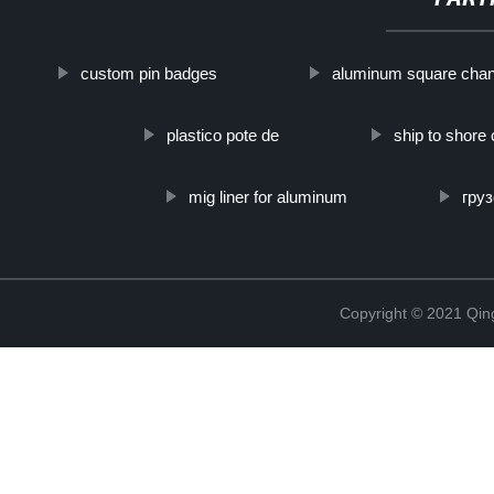
custom pin badges
aluminum square chan
plastico pote de
ship to shor
mig liner for aluminum
гру
Copyright © 2021 Qing