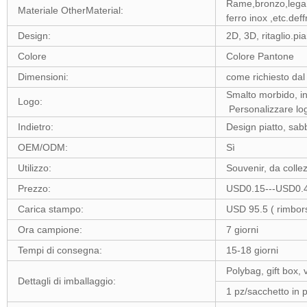
Rame,bronzo,lega d
Materiale OtherMaterial:
ferro inox ,etc.def
Design:
2D, 3D, ritaglio.pia
Colore
Colore Pantone
Dimensioni:
come richiesto dal 
Smalto morbido, in
Logo:
Personalizzare lo
Indietro:
Design piatto, sabb
OEM/ODM:
Sì
Utilizzo:
Souvenir, da coll
Prezzo:
USD0.15---USD0.
Carica stampo:
USD 95.5 ( rimbor
Ora campione:
7 giorni
Tempi di consegna:
15-18 giorni
Polybag, gift box, v
Dettagli di imballaggio:
1 pz/sacchetto in p