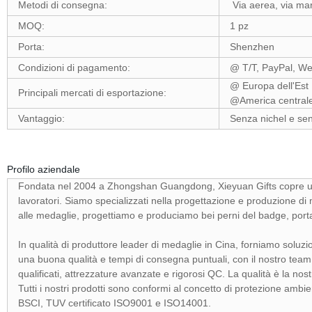
Metodi di consegna:
Via aerea, via m
MOQ:
1 pz
Porta:
Shenzhen
Condizioni di pagamento:
@ T/T, PayPal, We
@ Europa dell'Est
Principali mercati di esportazione:
@America centrale
Vantaggio:
Senza nichel e se
Profilo aziendale
Fondata nel 2004 a Zhongshan Guangdong, Xieyuan Gifts copre un'a
lavoratori. Siamo specializzati nella progettazione e produzione di 
alle medaglie, progettiamo e produciamo bei perni del badge, portac
In qualità di produttore leader di medaglie in Cina, forniamo soluzio
una buona qualità e tempi di consegna puntuali, con il nostro team 
qualificati, attrezzature avanzate e rigorosi QC. La qualità è la nos
Tutti i nostri prodotti sono conformi al concetto di protezione ambien
BSCI, TUV certificato ISO9001 e ISO14001.