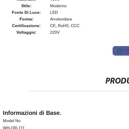
Stile:
Moderno
Fonte Di Luce:
LED
Forma:
Arrotondare
Certificazione:
CE, RoHS, CCC
Voltaggio:
220V
S
PRODU
Informazioni di Base.
Model No.
WH-OR-111