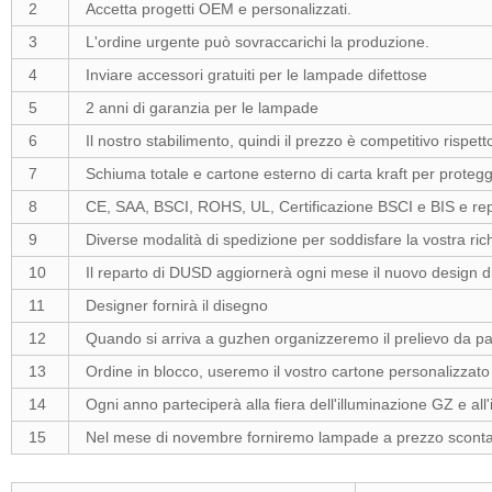
2
Accetta progetti OEM e personalizzati.
3
L'ordine urgente può sovraccarichi la produzione.
4
Inviare accessori gratuiti per le lampade difettose
5
2 anni di garanzia per le lampade
6
Il nostro stabilimento, quindi il prezzo è competitivo rispet
7
Schiuma totale e cartone esterno di carta kraft per prote
8
CE, SAA, BSCI, ROHS, UL, Certificazione BSCI e BIS e repor
9
Diverse modalità di spedizione per soddisfare la vostra ric
10
Il reparto di DUSD aggiornerà ogni mese il nuovo design di
11
Designer fornirà il disegno
12
Quando si arriva a guzhen organizzeremo il prelievo da part
13
Ordine in blocco, useremo il vostro cartone personalizzato
14
Ogni anno parteciperà alla fiera dell'illuminazione GZ e all
15
Nel mese di novembre forniremo lampade a prezzo scontat